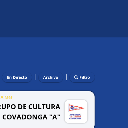
|
|
En Directo
Archivo
Filtro
BPA Mas
RUPO DE CULTURA
COVADONGA "A"